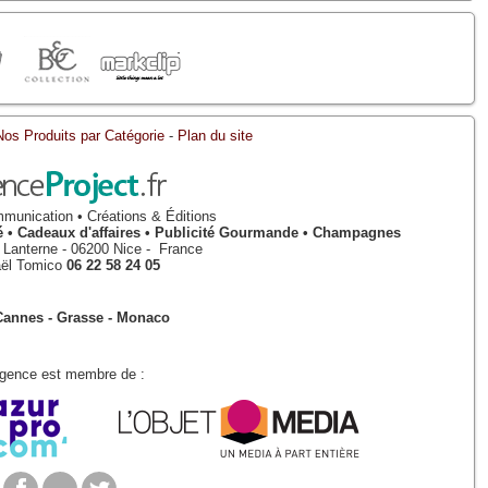
Nos Produits par Catégorie
-
Plan du site
munication • Créations & Éditions
isé • Cadeaux d'affaires • Publicité Gourmande • Champagnes
a Lanterne
-
06200
Nice
-
France
ël Tomico
06 22 58 24 05
Cannes - Grasse - Monaco
Agence est membre de :