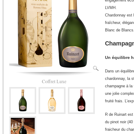
engagement écolo
LVMH.
Chardonnay est 
fraîcheur, élégan
Blanc de Blancs
Champagne
Un équilibre 
Dans un équilibr
chardonnay, la st
Coffret Luxe
champagne à la 
une jolie complex
fruité frais. L’e
R de Ruinart est
du pinot noir (4
fraicheur du cha