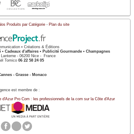
Nos Produits par Catégorie
-
Plan du site
munication • Créations & Éditions
isé • Cadeaux d'affaires • Publicité Gourmande • Champagnes
a Lanterne
-
06200
Nice
-
France
ël Tomico
06 22 58 24 05
Cannes - Grasse - Monaco
Agence est membre de :