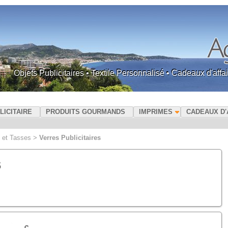
Objets Publicitaires • Textile Personnalisé • Cadeaux d'af
LICITAIRE
PRODUITS GOURMANDS
IMPRIMES
CADEAUX D'
 et Tasses
>
Verres Publicitaires
s