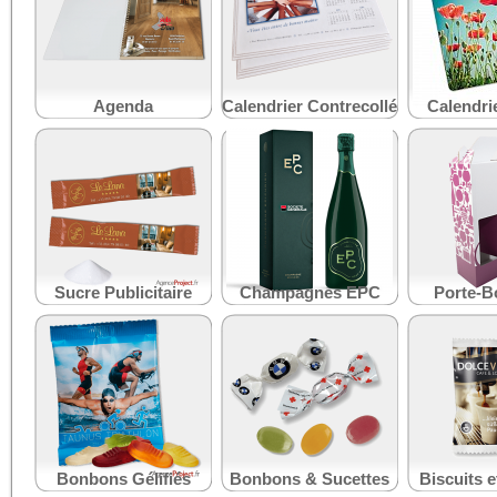
Agenda
Calendrier Contrecollé
Calendri
Sucre Publicitaire
Champagnes EPC
Porte-Bo
Bonbons Gélifiés
Bonbons & Sucettes
Biscuits e