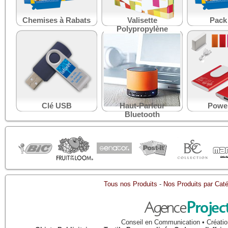
Chemises à Rabats
Valisette
Pack
Polypropylène
Clé USB
Haut-Parleur
Powe
Bluetooth
Tous nos Produits
-
Nos Produits par Caté
Conseil en Communication • Créatio