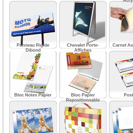
Acry
Panneau Rigide
Chevalet Porte-
Carnet Au
Dibond
Affiches
Bloc Notes Papier
Bloc Papier
Post
Repositionnable