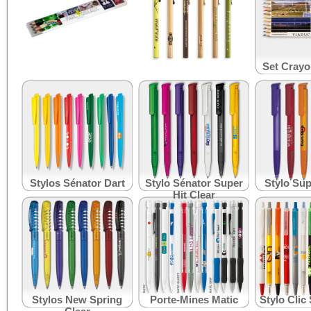
Kit Crayons-Gomme
Crayon Bois Clip
Set Crayo
Stylos Sénator Dart
Stylo Sénator Super
Stylo Sup
Hit Clear
Stylos New Spring
Porte-Mines Matic
Stylo Clic 