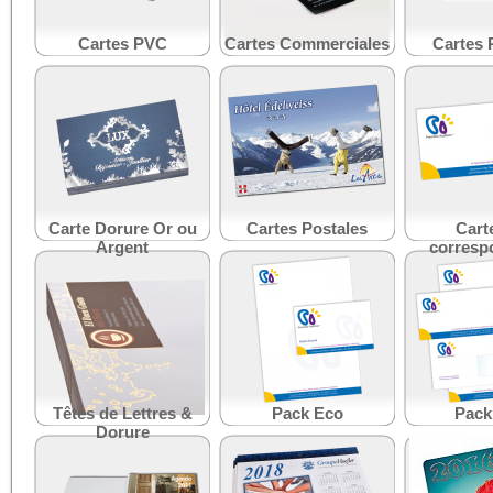
Cartes PVC
Cartes Commerciales
Cartes 
Carte Dorure Or ou
Cartes Postales
Cart
Argent
corresp
Têtes de Lettres &
Pack Eco
Pack
Dorure