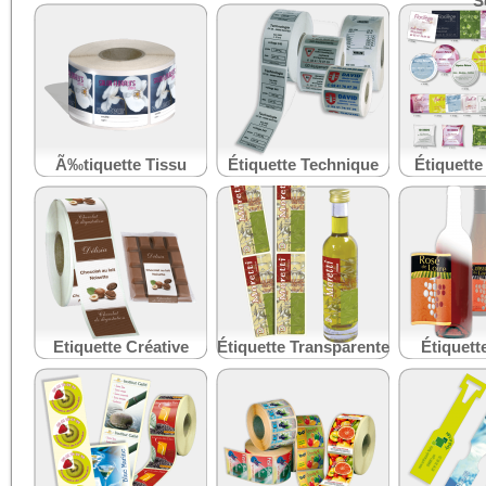
S
Ã‰tiquette Tissu
Étiquette Technique
Étiquette
Etiquette Créative
Étiquette Transparente
Étiquette