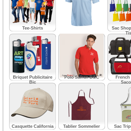
Tee-Shirts
Tee-shirt Coton Bio
Sac Shop
Ti
Briquet Publicitaire
Polo Safran B&C
French 
Bic
Saco
Casquette California
Tablier Sommelier
Sac Trip