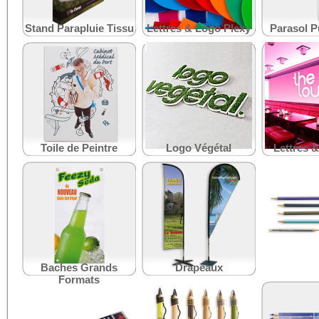
Stand Parapluie Tissu
Lettres & Logo Plexy
Parasol Pu
Toile de Peintre
Logo Végétal
Lettres 
Baches Grands
Drapeaux
Crayon É
Formats