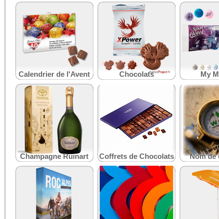
Calendrier de l'Avent
Chocolats
My M
Champagne Ruinart
Coffrets de Chocolats
Nom de 