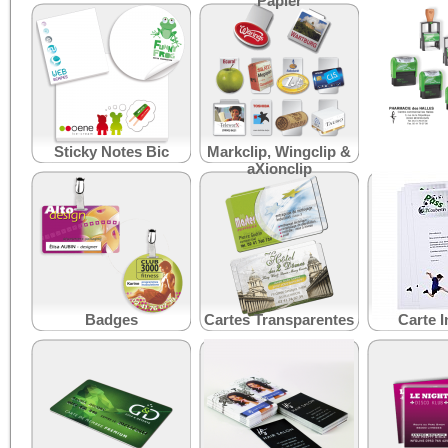
Papier
Sticky Notes Bic
Markclip, Wingclip &
Tampon d'
aXionclip
Badges
Cartes Transparentes
Carte I