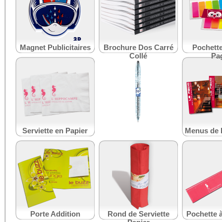
Magnet Publicitaires
Brochure Dos Carré
Pochett
Collé
Pa
Serviette en Papier
Stylo B2P Gel Pilot
Menus de 
Porte Addition
Rond de Serviette
Pochette 