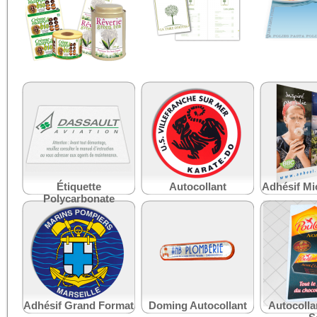
Étiquettes Canne Fibre
Menus 'Verts'
Sets de Ta
Étiquette
Autocollant
Adhésif Mi
Polycarbonate
Adhésif Grand Format
Doming Autocollant
Autocolla