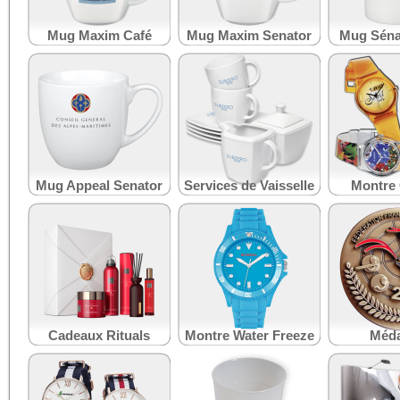
Mug Maxim Café
Mug Maxim Senator
Mug Séna
Mug Appeal Senator
Services de Vaisselle
Montre
Cadeaux Rituals
Montre Water Freeze
Méda