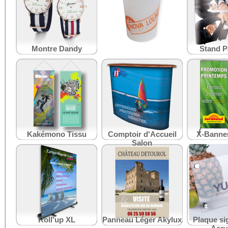
Montre Dandy
Gobelet réutilisable
Stand P
Kakémono Tissu
Comptoir d'Accueil
X-Banner
Salon
Roll'up XL
Panneau Léger Akylux
Plaque si