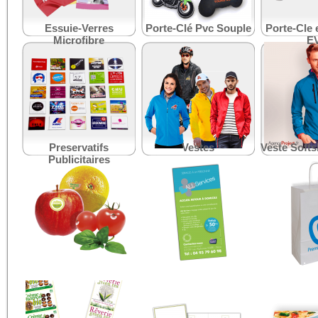
Essuie-Verres
Porte-Clé Pvc Souple
Porte-Cle
Microfibre
E
Preservatifs
Vestes
Veste Softs
Publicitaires
Étiquette Contact
Flyers et Fiches 'Verts'
Sac Papier
Alimentaire