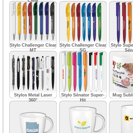
Clear
Stylo Challenger Clear
Stylo Challenger Clear
Stylo Supe
MT
SG
Sén
Stylos Metal Laser
Stylo Sénator Super-
Mug Subl
360°
Hit