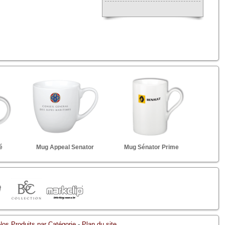
é
Mug Appeal Senator
Mug Sénator Prime
Nos Produits par Catégorie
-
Plan du site