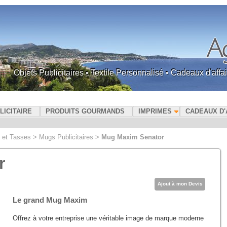
Objets Publicitaires • Textile Personnalisé • Cadeaux d'af
LICITAIRE
PRODUITS GOURMANDS
IMPRIMES
CADEAUX D'
 et Tasses
>
Mugs Publicitaires
>
Mug Maxim Senator
r
Ajout à mon Devis
Le grand Mug Maxim
Offrez à votre entreprise une véritable image de marque moderne