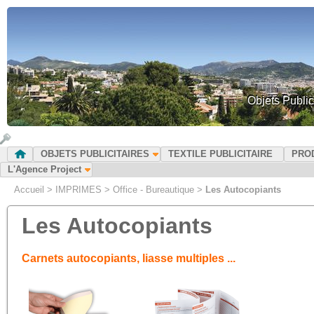
Objets Public
OBJETS PUBLICITAIRES
TEXTILE PUBLICITAIRE
PRO
L'Agence Project
Accueil
>
IMPRIMES
>
Office - Bureautique
>
Les Autocopiants
Les Autocopiants
Carnets autocopiants, liasse multiples ...