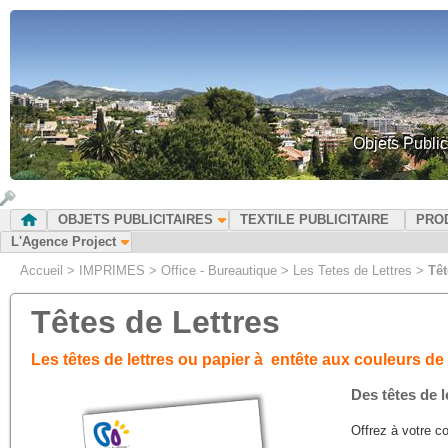
Objets Public
OBJETS PUBLICITAIRES
TEXTILE PUBLICITAIRE
PRO
L'Agence Project
Accueil
>
IMPRIMES
>
Office - Bureautique
>
Les Tetes de Lettres
>
Têt
Têtes de Lettres
Les têtes de lettres ou papier à entête aux couleurs de 
Des têtes de l
Offrez à votre c