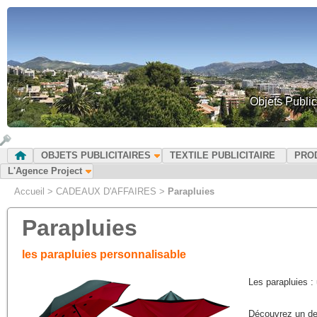
Objets Public
OBJETS PUBLICITAIRES
TEXTILE PUBLICITAIRE
PRO
L'Agence Project
Accueil
>
CADEAUX D'AFFAIRES
>
Parapluies
Parapluies
les parapluies personnalisable
Les parapluies : 
Découvrez un des