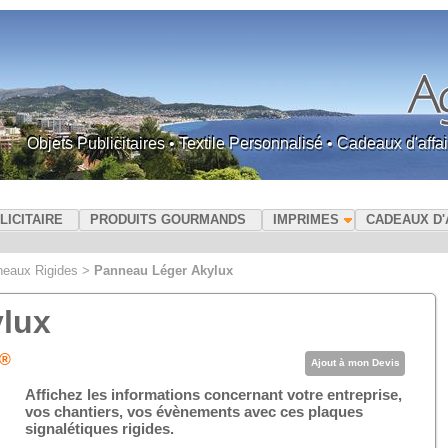
Objets Publicitaires • Textile Personnalisé • Cadeaux d'af
LICITAIRE
PRODUITS GOURMANDS
IMPRIMES
CADEAUX D'
eaux Rigides
>
Panneau Léger Akylux
lux
 ®
Ajout à mon Devis
Affichez les informations concernant votre entreprise,
vos chantiers, vos évènements avec ces plaques
signalétiques rigides.