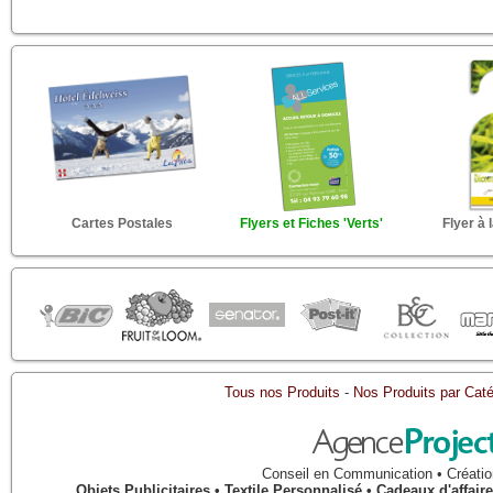
Cartes Postales
Flyers et Fiches 'Verts'
Flyer à
Tous nos Produits
-
Nos Produits par Caté
Conseil en Communication • Créatio
Objets Publicitaires • Textile Personnalisé • Cadeaux d'affa