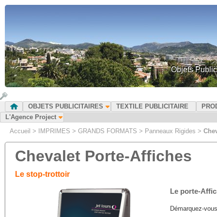
Objets Public
OBJETS PUBLICITAIRES
TEXTILE PUBLICITAIRE
PRO
L'Agence Project
Accueil
>
IMPRIMES
>
GRANDS FORMATS
>
Panneaux Rigides
>
Chev
Chevalet Porte-Affiches
Le stop-trottoir
Le porte-Affic
Démarquez-vous en