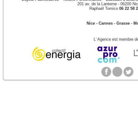
201 av. de la Lanterne
-
06200
Ni
Raphaël Tomico
06 22 58 2
Nice - Cannes - Grasse - 
L' Agence est membre de