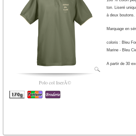
ton. Liseré uniq
à deux boutons.
Marquage en séri
coloris : Bleu F
Marine - Bleu Ci
A partir de 30 e
Polo col liserÃ©