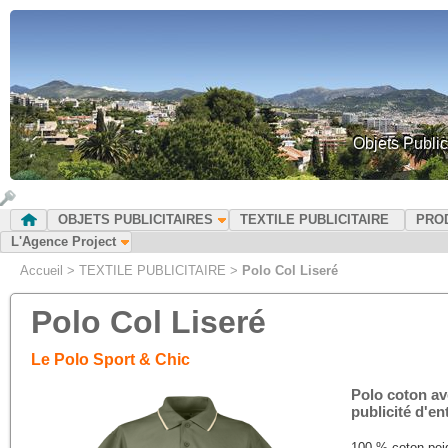
Objets Public
OBJETS PUBLICITAIRES
TEXTILE PUBLICITAIRE
PRO
L'Agence Project
Accueil
>
TEXTILE PUBLICITAIRE
>
Polo Col Liseré
Polo Col Liseré
Le Polo Sport & Chic
Polo coton ave
publicité d'en
100 % coton peig