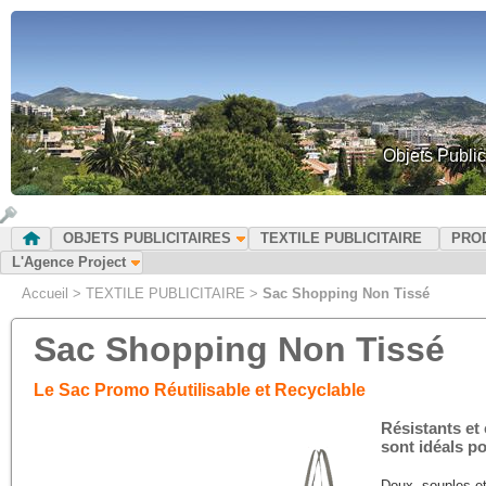
Objets Public
OBJETS PUBLICITAIRES
TEXTILE PUBLICITAIRE
PRO
L'Agence Project
Accueil
>
TEXTILE PUBLICITAIRE
>
Sac Shopping Non Tissé
Sac Shopping Non Tissé
Le Sac Promo Réutilisable et Recyclable
Résistants et
sont idéals p
Doux, souples et 