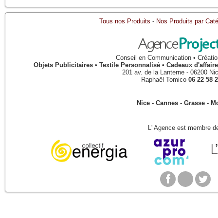
Tous nos Produits
-
Nos Produits par Caté
Conseil en Communication • Créatio
Objets Publicitaires • Textile Personnalisé • Cadeaux d'affa
201 av. de la Lanterne
-
06200
Ni
Raphaël Tomico
06 22 58 2
Nice - Cannes - Grasse - 
L' Agence est membre de