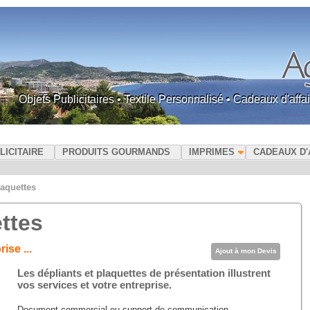
Objets Publicitaires • Textile Personnalisé • Cadeaux d'af
LICITAIRE
PRODUITS GOURMANDS
IMPRIMES
CADEAUX D'
laquettes
ttes
ise ...
Ajout à mon Devis
Les dépliants et plaquettes de présentation illustrent
vos services et votre entreprise.
Document commercial ou support de communication