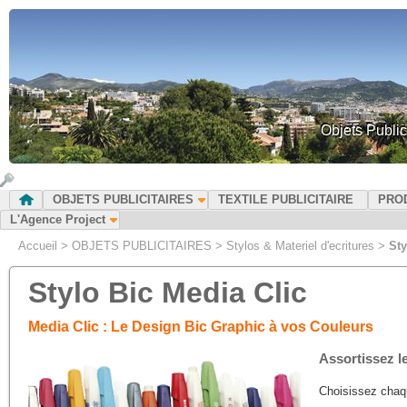
Objets Public
OBJETS PUBLICITAIRES
TEXTILE PUBLICITAIRE
PRO
L'Agence Project
Accueil
>
OBJETS PUBLICITAIRES
>
Stylos & Materiel d'ecritures
>
Sty
Stylo Bic Media Clic
Media Clic : Le Design Bic Graphic à vos Couleurs
Assortissez l
Choisissez chaqu