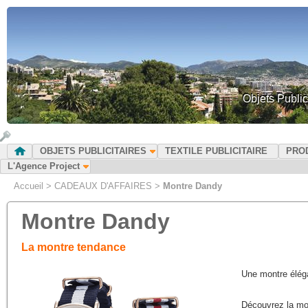
Objets Public
OBJETS PUBLICITAIRES
TEXTILE PUBLICITAIRE
PRO
L'Agence Project
Accueil
>
CADEAUX D'AFFAIRES
>
Montre Dandy
Montre Dandy
La montre tendance
Une montre éléga
Découvrez la mon