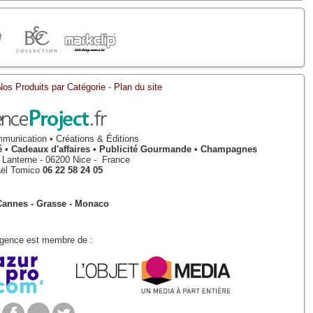
Nos Produits par Catégorie
-
Plan du site
munication • Créations & Éditions
isé • Cadeaux d'affaires • Publicité Gourmande • Champagnes
a Lanterne
-
06200
Nice
-
France
ël Tomico
06 22 58 24 05
Cannes - Grasse - Monaco
Agence est membre de :