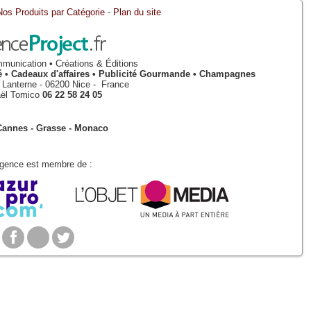
Nos Produits par Catégorie
-
Plan du site
munication • Créations & Éditions
isé • Cadeaux d'affaires • Publicité Gourmande • Champagnes
a Lanterne
-
06200
Nice
-
France
ël Tomico
06 22 58 24 05
Cannes - Grasse - Monaco
Agence est membre de :