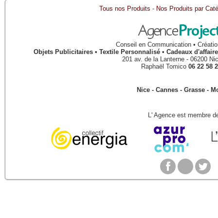
Tous nos Produits
-
Nos Produits par Caté
Conseil en Communication • Créatio
Objets Publicitaires • Textile Personnalisé • Cadeaux d'affa
201 av. de la Lanterne
-
06200
Ni
Raphaël Tomico
06 22 58 2
Nice - Cannes - Grasse - 
L' Agence est membre de